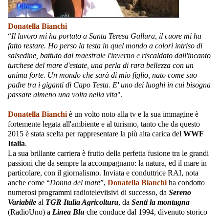
Donatella Bianchi
“
Il lavoro mi ha portato a Santa Teresa Gallura, il cuore mi ha
fatto restare. Ho perso la testa in quel mondo a colori intriso di
salsedine, battuto dal maestrale l'inverno e riscaldato dall'incanto
turchese del mare d'estate, una perla di rara bellezza con un
anima forte. Un mondo che sarà di mio figlio, nato come suo
padre tra i giganti di Capo Testa. E' uno dei luoghi in cui bisogna
passare almeno una volta nella vita
".
Donatella Bianchi
è un volto noto alla tv e la sua immagine è
fortemente legata all'ambiente e al turismo, tanto che da questo
2015 è stata scelta per rappresentare la più alta carica del
WWF
Italia
.
La sua brillante carriera è frutto della perfetta fusione tra le grandi
passioni che da sempre la accompagnano: la natura, ed il mare in
particolare, con il giornalismo. Inviata e conduttrice RAI, nota
anche come “
Donna del mare
”,
Donatella Bianchi
ha condotto
numerosi programmi radioteleviisivi di successo, da
Sereno
Variabile
al
TGR Italia Agricoltura
, da
Senti la montagna
(RadioUno) a
Linea Blu
che conduce dal 1994, divenuto storico