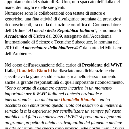
appuntamento del sabato di RaiUno, uno spaccato dell'Italia del
mare, dei luoghi e delle sue genti.
Numerose sono le collaborazioni con testate di settore e
generiche, una fitta attività di divulgatrice premiata da prestigiosi
riconoscimenti, tra cui la distinzione onorifica di Commendatore
dell’Ordine “
Al merito della Repubblica Italiana
”, la nomina di
Accademico di Ustica
dal 2009, assegnato dall’Accademia
Internazionale di Scienze e Tecniche Subacquee, la nomina nel
2010 di “
Ambasciatore della biodiversità
” da parte del Ministero
dell’Ambiente.
Nel corso dell'assegnazione della carica di
Presidente del WWF
Italia
,
Donatella Bianchi
ha rilasciato una dichiarazione che
specificava la grande soddisfazione, ma nello stesso momento
anche la grande responsabilità di quell'importante riconoscimento.
“
Sono onorata di assumere questo incarico in un momento
importante per il WWF Italia nel contesto nazionale e
internazionale – ha dichiarato
Donatella Bianchi
– ed ho
accettato con entusiasmo questo ruolo col desiderio di mettere al
servizio la mia esperienza per sensibilizzare un sempre più vasto
pubblico sul fatto che attraverso il WWF si possa partecipare ad
un grande progetto di tutela e salvaguardia del pianeta e mettere
in atto soluzioni che spesso sono proprio nelle nostre mani. Vorrei