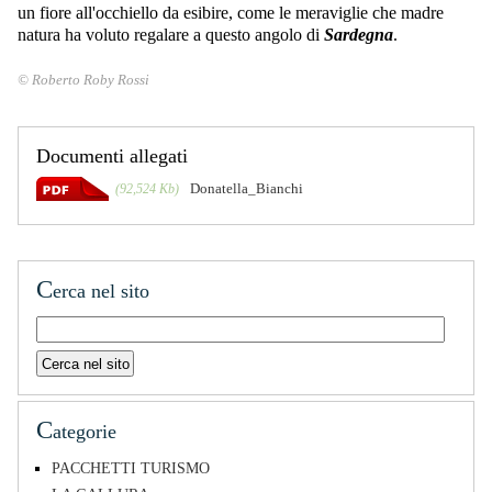
un fiore all'occhiello da esibire, come le meraviglie che madre
natura ha voluto regalare a questo angolo di
Sardegna
.
© Roberto Roby Rossi
Documenti allegati
Donatella_Bianchi
(92,524 Kb)
C
erca nel sito
C
ategorie
PACCHETTI TURISMO