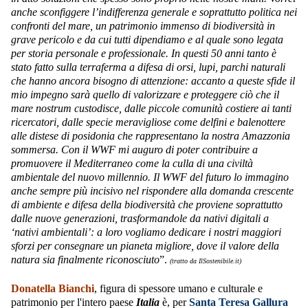
anche sconfiggere l’indifferenza generale e soprattutto politica nei
confronti del mare, un patrimonio immenso di biodiversità in
grave pericolo e da cui tutti dipendiamo e al quale sono legata
per storia personale e professionale. In questi 50 anni tanto è
stato fatto sulla terraferma a difesa di orsi, lupi, parchi naturali
che hanno ancora bisogno di attenzione: accanto a queste sfide il
mio impegno sarà quello di valorizzare e proteggere ciò che il
mare nostrum custodisce, dalle piccole comunità costiere ai tanti
ricercatori, dalle specie meravigliose come delfini e balenottere
alle distese di posidonia che rappresentano la nostra Amazzonia
sommersa. Con il WWF mi auguro di poter contribuire a
promuovere il Mediterraneo come la culla di una civiltà
ambientale del nuovo millennio. Il WWF del futuro lo immagino
anche sempre più incisivo nel rispondere alla domanda crescente
di ambiente e difesa della biodiversità che proviene soprattutto
dalle nuove generazioni, trasformandole da nativi digitali a
‘nativi ambientali’: a loro vogliamo dedicare i nostri maggiori
sforzi per consegnare un pianeta migliore, dove il valore della
natura sia finalmente riconosciuto
”.
(tratto da IlSostenibile.it)
Donatella Bianchi
, figura di spessore umano e culturale e
patrimonio per l'intero paese
Italia
è, per
Santa Teresa Gallura