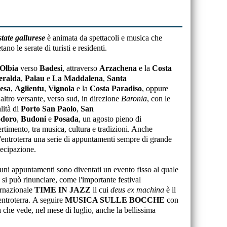
state gallurese
è animata da spettacoli e musica che
etano le serate di turisti e residenti.
Olbia
verso
Badesi
, attraverso
Arzachena
e la
Costa
eralda
,
Palau
e
La Maddalena
,
Santa
esa
,
Aglientu
,
Vignola
e la
Costa Paradiso
, oppure
'altro versante, verso sud, in direzione
Baronia
, con le
lità di
Porto San Paolo
,
San
odoro
,
Budoni
e
Posada
, un agosto pieno di
ertimento, tra musica, cultura e tradizioni. Anche
l'entroterra una serie di appuntamenti sempre di grande
tecipazione.
uni appuntamenti sono diventati un evento fisso al quale
 si può rinunciare, come l'importante festival
ernazionale
TIME IN JAZZ
il cui
deus ex machina
è il
'entroterra. A seguire
MUSICA SULLE BOCCHE
con
che vede, nel mese di luglio, anche la bellissima