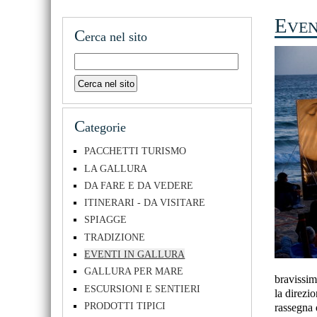
E
VEN
C
erca nel sito
C
ategorie
PACCHETTI TURISMO
LA GALLURA
DA FARE E DA VEDERE
ITINERARI - DA VISITARE
SPIAGGE
TRADIZIONE
EVENTI IN GALLURA
GALLURA PER MARE
bravissi
ESCURSIONI E SENTIERI
la direzio
PRODOTTI TIPICI
rassegna d