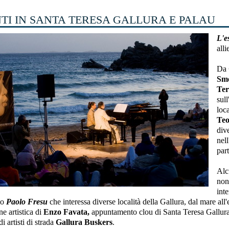
TI IN SANTA TERESA GALLURA E PALAU
L'e
alli
Da
Sm
Ter
sull
loca
Te
div
nel
par
Alc
non
int
mo
Paolo Fresu
che interessa diverse località della Gallura, dal mare all
ne artistica di
Enzo Favata,
appuntamento clou di Santa Teresa Gallura 
i artisti di strada
Gallura Buskers
.