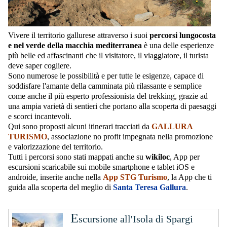
Vivere il territorio gallurese attraverso i suoi
percorsi lungocosta
e nel verde della macchia mediterranea
è una delle esperienze
più belle ed affascinanti che il visitatore, il viaggiatore, il turista
deve saper cogliere.
Sono numerose le possibilità e per tutte le esigenze, capace di
soddisfare l'amante della camminata più rilassante e semplice
come anche il più esperto professionista del trekking, grazie ad
una ampia varietà di sentieri che portano alla scoperta di paesaggi
e scorci incantevoli.
Qui sono proposti alcuni itinerari tracciati da
GALLURA
TURISMO
, associazione no profit impegnata nella promozione
e valorizzazione del territorio.
Tutti i percorsi sono stati mappati anche su
wikiloc
, App per
escursioni scaricabile sui mobile smartphone e tablet iOS e
androide, inserite anche nella
App STG Turismo
, la App che ti
guida alla scoperta del meglio di
Santa Teresa Gallura
.
E
scursione all'Isola di Spargi