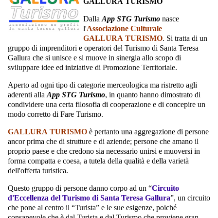
GALLURA TURISMO
Dalla
App STG Turismo
nasce
l'
Associazione Culturale
GALLURA TURISMO
. Si tratta di un
gruppo di imprenditori e operatori del Turismo di Santa Teresa
Gallura che si unisce e si muove in sinergia allo scopo di
sviluppare idee ed iniziative di Promozione Territoriale.
Aperto ad ogni tipo di categorie merceologica ma ristretto agli
aderenti alla
App STG Turismo
, in quanto hanno dimostrato di
condividere una certa filosofia di cooperazione e di concepire un
modo corretto di Fare Turismo.
GALLURA TURISMO
è pertanto una aggregazione di persone
ancor prima che di strutture e di aziende; persone che amano il
proprio paese e che credono sia necessario unirsi e muoversi in
forma compatta e coesa, a tutela della qualità e della varietà
dell'offerta turistica.
Questo gruppo di persone danno corpo ad un “
Circuito
d'Eccellenza del Turismo di Santa Teresa Gallura
”, un circuito
che pone al centro il “Turista” e le sue esigenze, poiché
consapevole che è dal Turista e dal Turismo che proviene gran