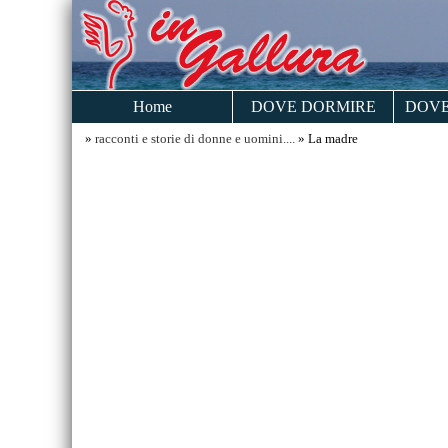
Home
DOVE DORMIRE
DOVE
»
racconti e storie di donne e uomini....
» La madre