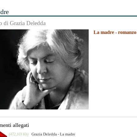
dre
 di Grazia Deledda
La madre - romanzo 
enti allegati
Grazia Deledda - La madre
(472,103 Kb)