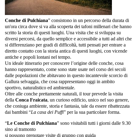
Conche di Pulchiana
” consistono in un percorso della durata di
un'ora circa dove si va alla scoperta dei tafoni millenari che hanno
scritto la storia di questi luoghi. Una visita che si sviluppa su
diversi percorsi, da quello semplice e accessibile a tutti ad altri che
si differenziano per gradi di difficoltà, tutti pensati per entrare a
diretto contatto con la storia antica di questi luoghi, con vicende
antiche e popoli lontani nel tempo.
Un ideale itinerario per conoscere l’origine delle conche, cosa
hanno rappresentato, come sono state usate nel corso dei secoli
dalle popolazioni che abitavano in questo incantevole scorcio di
Gallura selvaggia, che cosa rappresentano oggi in ambito
sportivo, naturalistico ed ambientale.
Oltre alle conche prettamente naturali, il tour prevede la visita
della
Conca Fraicata
, un curioso edificio, unico nel suo genere,
che coniuga ambiente, storia e fantasia, tale da essere ribattezzata
dai bambini “
La casa dei Puffi
” per la sua particolare forma.
“
Le Conche di Pulchiana
” sono visitabili tutti i giorni dalle 9.30
sino al tramonto
si possono prenotare visite di gruppo con guida