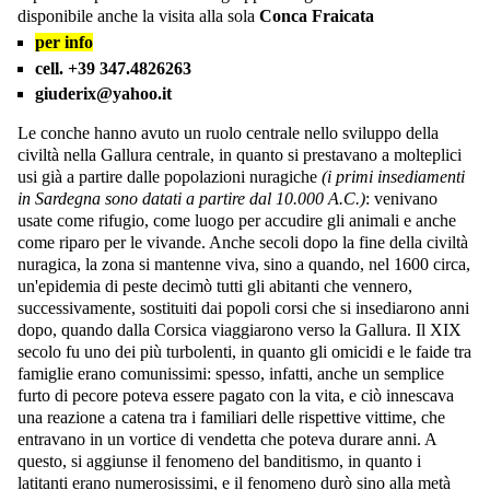
disponibile anche la visita alla sola
Conca Fraicata
per info
cell. +39 347.4826263
giuderix@yahoo.it
Le conche hanno avuto un ruolo centrale nello sviluppo della
civiltà nella Gallura centrale, in quanto si prestavano a molteplici
usi già a partire dalle popolazioni nuragiche
(i primi insediamenti
in Sardegna sono datati a partire dal 10.000 A.C.)
: venivano
usate come rifugio, come luogo per accudire gli animali e anche
come riparo per le vivande. Anche secoli dopo la fine della civiltà
nuragica, la zona si mantenne viva, sino a quando, nel 1600 circa,
un'epidemia di peste decimò tutti gli abitanti che vennero,
successivamente, sostituiti dai popoli corsi che si insediarono anni
dopo, quando dalla Corsica viaggiarono verso la Gallura. Il XIX
secolo fu uno dei più turbolenti, in quanto gli omicidi e le faide tra
famiglie erano comunissimi: spesso, infatti, anche un semplice
furto di pecore poteva essere pagato con la vita, e ciò innescava
una reazione a catena tra i familiari delle rispettive vittime, che
entravano in un vortice di vendetta che poteva durare anni. A
questo, si aggiunse il fenomeno del banditismo, in quanto i
latitanti erano numerosissimi, e il fenomeno durò sino alla metà