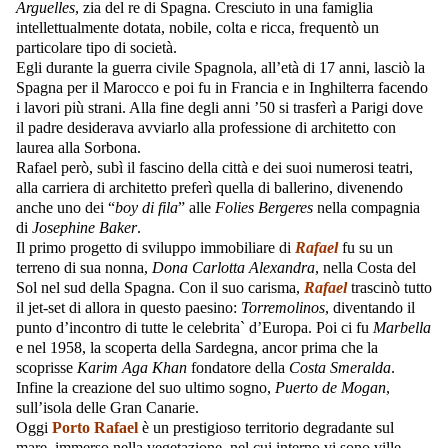
Arguelles
, zia del re di Spagna. Cresciuto in una famiglia
intellettualmente dotata, nobile, colta e ricca, frequentò un
particolare tipo di società.
Egli durante la guerra civile Spagnola, all’età di 17 anni, lasciò la
Spagna per il Marocco e poi fu in Francia e in Inghilterra facendo
i lavori più strani. Alla fine degli anni ’50 si trasferì a Parigi dove
il padre desiderava avviarlo alla professione di architetto con
laurea alla Sorbona.
Rafael però, subì il fascino della città e dei suoi numerosi teatri,
alla carriera di architetto preferì quella di ballerino, divenendo
anche uno dei “
boy di fila
” alle
Folies Bergeres
nella compagnia
di
Josephine Baker
.
Il primo progetto di sviluppo immobiliare di
Rafael
fu su un
terreno di sua nonna,
Dona Carlotta Alexandra
, nella Costa del
Sol nel sud della Spagna. Con il suo carisma,
Rafael
trascinò tutto
il jet-set di allora in questo paesino:
Torremolinos
, diventando il
punto d’incontro di tutte le celebrita` d’Europa. Poi ci fu
Marbella
e nel 1958, la scoperta della Sardegna, ancor prima che la
scoprisse
Karim Aga Khan
fondatore della
Costa Smeralda
.
Infine la creazione del suo ultimo sogno,
Puerto de Mogan
,
sull’isola delle Gran Canarie.
Oggi
Porto Rafael
è un prestigioso territorio degradante sul
mare, immerso nella vegetazione, nel cui interno vi sono ville