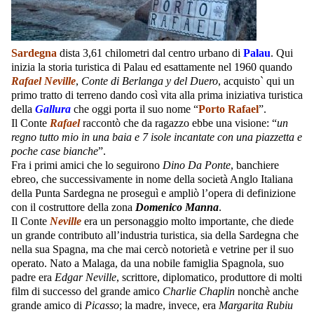
Sardegna
dista 3,61 chilometri dal centro urbano di
Palau
. Qui
inizia la storia turistica di Palau ed esattamente nel 1960 quando
Rafael Neville
,
Conte di Berlanga y del Duero
, acquisto` qui un
primo tratto di terreno dando così vita alla prima iniziativa turistica
della
Gallura
che oggi porta il suo nome “
Porto Rafael
”.
Il Conte
Rafae
l
raccontò che da ragazzo ebbe una visione: “
un
regno tutto mio in una baia e 7 isole incantate con una piazzetta e
poche case bianche
”.
Fra i primi amici che lo seguirono
Dino Da Ponte
, banchiere
ebreo, che successivamente in nome della società Anglo Italiana
della Punta Sardegna ne proseguì e ampliò l’opera di definizione
con il costruttore della zona
Domenico Manna
.
Il Conte
Neville
era un personaggio molto importante, che diede
un grande contributo all’industria turistica, sia della Sardegna che
nella sua Spagna, ma che mai cercò notorietà e vetrine per il suo
operato. Nato a Malaga, da una nobile famiglia Spagnola, suo
padre era
Edgar Neville
, scrittore, diplomatico, produttore di molti
film di successo del grande amico
Charlie Chaplin
nonchè anche
grande amico di
Picasso
; la madre, invece, era
Margarita Rubiu