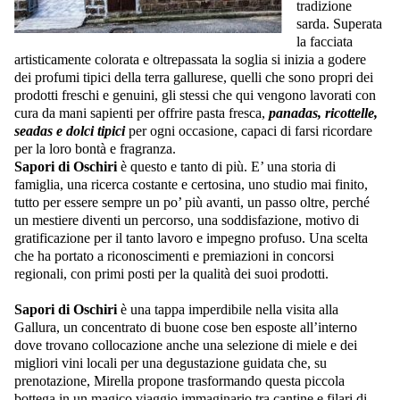
tradizione
sarda. Superata
la facciata
artisticamente colorata e oltrepassata la soglia si inizia a godere
dei profumi tipici della terra gallurese, quelli che sono propri dei
prodotti freschi e genuini, gli stessi che qui vengono lavorati con
cura da mani sapienti per offrire pasta fresca,
panadas, ricottelle,
seadas e dolci tipici
per ogni occasione, capaci di farsi ricordare
per la loro bontà e fragranza.
Sapori di Oschiri
è questo e tanto di più. E’ una storia di
famiglia, una ricerca costante e certosina, uno studio mai finito,
tutto per essere sempre un po’ più avanti, un passo oltre, perché
un mestiere diventi un percorso, una soddisfazione, motivo di
gratificazione per il tanto lavoro e impegno profuso. Una scelta
che ha portato a riconoscimenti e premiazioni in concorsi
regionali, con primi posti per la qualità dei suoi prodotti.
Sapori di Oschiri
è una tappa imperdibile nella visita alla
Gallura, un concentrato di buone cose ben esposte all’interno
dove trovano collocazione anche una selezione di miele e dei
migliori vini locali per una degustazione guidata che, su
prenotazione, Mirella propone trasformando questa piccola
bottega in un magico viaggio immaginario tra cantine e filari di