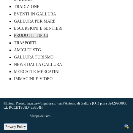
TRADIZIONE
EVENTI IN GALLURA
GALLURA PER MARE
ESCURSIONI E SENTIERI
PRODOTTI TIPICI
TRASPORTI
AMICI DI STG
GALLURA TURISMO
NEWS DALLA GALLURA
MERCATI E MERCATINI
IMMAGINI E VIDEO
©Intour Project vacanze@ingallura.it - sant'Antonio di Gallura (OT) p.iva 02429980903
c.f. RCCBTS68D43B354H
Mappa del sito
Privacy Policy