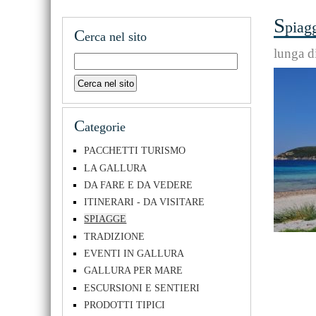
S
piag
C
erca nel sito
lunga di
C
ategorie
PACCHETTI TURISMO
LA GALLURA
DA FARE E DA VEDERE
ITINERARI - DA VISITARE
SPIAGGE
TRADIZIONE
EVENTI IN GALLURA
GALLURA PER MARE
ESCURSIONI E SENTIERI
PRODOTTI TIPICI