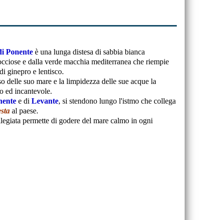
di Ponente
è una lunga distesa di sabbia bianca
rocciose e dalla verde macchia mediterranea che riempie
di ginepro e lentisco.
so delle suo mare e la limpidezza delle sue acque la
o ed incantevole.
nente
e di
Levante
, si stendono lungo l'istmo che collega
sta
al paese.
ilegiata permette di godere del mare calmo in ogni