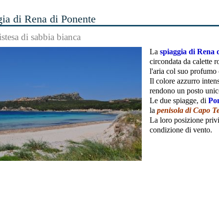
gia di Rena di Ponente
stesa di sabbia bianca
La
spiaggia di Rena 
circondata da calette 
l'aria col suo profumo 
Il colore azzurro inten
rendono un posto unic
Le due spiagge, di
Po
la
penisola di Capo Te
La loro posizione priv
condizione di vento.