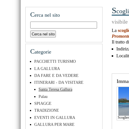
S
cogl
C
erca nel sito
visibile
La
scogl
Promont
Il tratto 
Indiriz
C
ategorie
Localit
PACCHETTI TURISMO
LA GALLURA
DA FARE E DA VEDERE
Imma
ITINERARI - DA VISITARE
Santa Teresa Gallura
Palau
SPIAGGE
TRADIZIONE
EVENTI IN GALLURA
Scoglie
GALLURA PER MARE