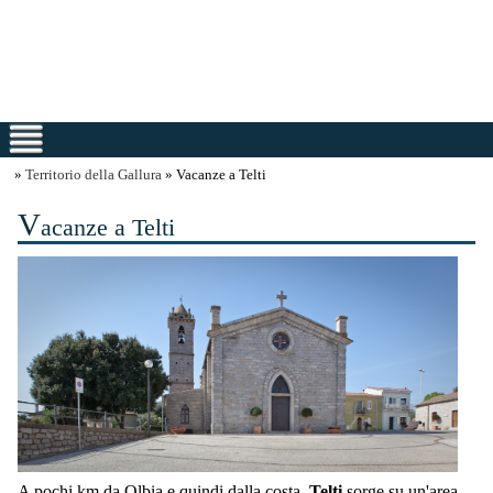
»
Territorio della Gallura
» Vacanze a Telti
V
acanze a Telti
A pochi km da Olbia e quindi dalla costa,
Telti
sorge su un'area