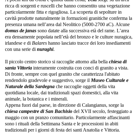
ricca di sorgenti e ruscelli che hanno consentito una vegetazione
particolarmente fitta e rigogliosa. La scoperta di sepolture in
cavità prodotte naturalmente in formazioni granitiche conferma la
presenza umana nell’area dal Neolitico (5000-2700 aC). Alcune
domus de janas
sono datate alla successiva età del rame. L’area
era densamente popolata nell’età del bronzo e le culture nuragica,
irlandese e di
Balares
hanno lasciato tracce dei loro insediamenti
con una serie di
nuraghi
.
Il piccolo centro storico si raccoglie attorno alla bella
chiesa di
santa Vittoria
interamente costruita con conci di granito a vista.
Di fronte, sempre con quel granito che caratterizza l'abitato
rendendolo gradevole e suggestivo, sorge il
Museo Culturale e
Naturale della Sardegna
che raccoglie oggetti della vita
quotidiana locale, dai tradizionali spazi domestici, alla vita
animale, la botanica e i minerali.
Appena fuori dal paese, in direzione di Calangianus, sorge la
chiesa campestre di San Bachisio
del XVII secolo, festeggiato a
maggio con un pranzo comunitario. Particolarmente affascinanti
sono i rituali della Settimana Santa e le processioni in abiti
tradizionali per i giorni di festa dei santi Anatolia e Vittoria.