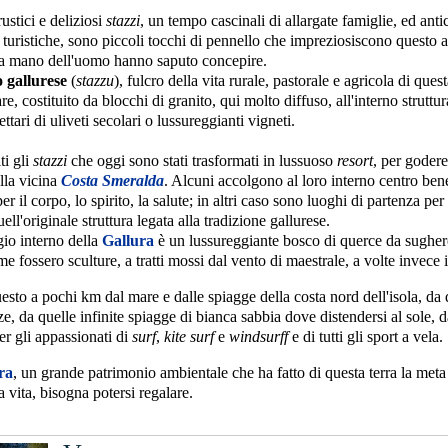
ustici e deliziosi
stazzi
, un tempo cascinali di allargate famiglie, ed ant
 turistiche, sono piccoli tocchi di pennello che impreziosiscono questo
la mano dell'uomo hanno saputo concepire.
o gallurese
(
stazzu
), fulcro della vita rurale, pastorale e agricola di qu
are, costituito da blocchi di granito, qui molto diffuso, all'interno strut
ettari di uliveti secolari o lussureggianti vigneti.
i gli
stazzi
che oggi sono stati trasformati in lussuoso
resort
, per godere
lla vicina
Costa Smeralda
. Alcuni accolgono al loro interno centro bene
per il corpo, lo spirito, la salute; in altri caso sono luoghi di partenza pe
ll'originale struttura legata alla tradizione gallurese.
gio interno della
Gallura
è un lussureggiante bosco di querce da sughero
e fossero sculture, a tratti mossi dal vento di maestrale, a volte invece i
uesto a pochi km dal mare e dalle spiagge della costa nord dell'isola, da 
ze, da quelle infinite spiagge di bianca sabbia dove distendersi al sole, 
er gli appassionati di
surf
,
kite surf
e
windsurff
e di tutti gli sport a vela.
ra
, un grande patrimonio ambientale che ha fatto di questa terra la meta
a vita, bisogna potersi regalare.