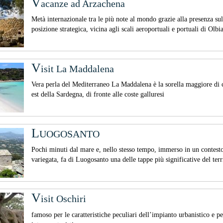
V
acanze ad Arzachena
Metà internazionale tra le più note al mondo grazie alla presenza su
posizione strategica, vicina agli scali aeroportuali e portuali di Olbi
v
isit La Maddalena
Vera perla del Mediterraneo La Maddalena è la sorella maggiore di c
est della Sardegna, di fronte alle coste galluresi
L
UOGOSANTO
Pochi minuti dal mare e, nello stesso tempo, immerso in un contesto
variegata, fa di Luogosanto una delle tappe più significative del terr
v
isit Oschiri
famoso per le caratteristiche peculiari dell’impianto urbanistico e pe