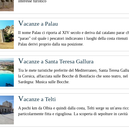
interesse turistico
V
acanze a Palau
Il nome Palau ci riporta al XIV secolo e deriva dal catalano parar ch
“parao” col quale i pescatori indicavano i luoghi della costa ritenuti
Palau derivi proprio dalla sua posizione.
V
acanze a Santa Teresa Gallura
Tra le mete turistiche preferite del Mediterraneo, Santa Teresa Gall
la Corsica, affacciata sulle Bocche di Bonifacio che sono teatro, nel 
Sardegna: Musica sulle Bocche.
V
acanze a Telti
A pochi km da Olbia e quindi dalla costa, Telti sorge su un'area ricc
particolarmente fitta e rigogliosa. La scoperta di sepolture in cavit