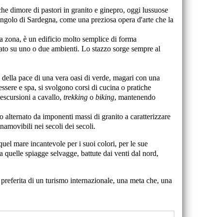
iche dimore di pastori in granito e ginepro, oggi lussuose
 angolo di Sardegna, come una preziosa opera d'arte che la
esta zona, è un edificio molto semplice di forma
turato su uno o due ambienti. Lo stazzo sorge sempre al
 della pace di una vera oasi di verde, magari con una
ssere e spa, si svolgono corsi di cucina o pratiche
r escursioni a cavallo,
trekking
o
biking
, mantenendo
 alternato da imponenti massi di granito a caratterizzare
namovibili nei secoli dei secoli.
quel mare incantevole per i suoi colori, per le sue
da quelle spiagge selvagge, battute dai venti dal nord,
 preferita di un turismo internazionale, una meta che, una