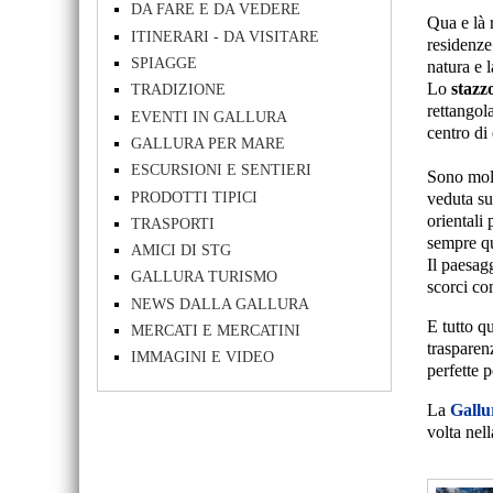
DA FARE E DA VEDERE
Qua e là r
ITINERARI - DA VISITARE
residenze
SPIAGGE
natura e 
Lo
stazz
TRADIZIONE
rettangol
EVENTI IN GALLURA
centro di 
GALLURA PER MARE
ESCURSIONI E SENTIERI
Sono molt
PRODOTTI TIPICI
veduta su
orientali 
TRASPORTI
sempre que
AMICI DI STG
Il paesag
GALLURA TURISMO
scorci com
NEWS DALLA GALLURA
E tutto q
MERCATI E MERCATINI
trasparen
IMMAGINI E VIDEO
perfette p
La
Gallu
volta nell