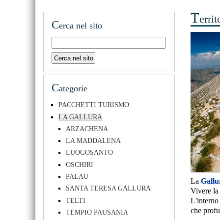
T
errit
C
erca nel sito
C
ategorie
PACCHETTI TURISMO
LA GALLURA
ARZACHENA
LA MADDALENA
LUOGOSANTO
OSCHIRI
PALAU
La
Gallu
SANTA TERESA GALLURA
Vivere l
TELTI
L'interno
che profu
TEMPIO PAUSANIA