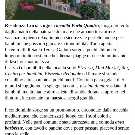
Residenza Lucia
sorge in
località Porto Quadro
, luogo preferito
dagli amanti della natura e del mare che amano trascorrere
vacanze in pieno relax, in piena sicurezza e perfetto anche per i
bambini che possono giocare in tranquillità all'aria aperta.
Il centro di di Santa Teresa Gallura sorge a pochi chilometri,
lungo un tratto costiero che alterna spiagge e rocce in un incanto
di fascino e naturalezza.
I servizi disponibili nella località sono
Pizzeria, Mini Market, Bar,
Centro per bambini, Piazzetta Pedonale
ed il mare si stende
cristallino e trasparente a pochi metri. Con una passeggiata di 5
minuti si raggiunge la spiaggetta con la
piscina di mare
adatta ai
bambini, mentre tante altre calette di sabbia dorata si aprono nei
dintorni, incastonate tra maestosi scogli granitici.
Il condominio sorge su un promontorio, circondato dalla macchia
mediterranea, che caratterizza il luogo con i suoi colori e
profumi. Nelle parti comuni è stata attrezzata una comoda
area
barbecue
, con tavoli e panche dove poter passare piacevoli serate
sotto le stelle.