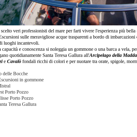
celto veri professionisti del mare per farti vivere l'esperienza più bella
Escursioni sulle meravigliose acque trasparenti a bordo di imbarcazioni 
di luoghi incantevoli.
a capacità e conoscenza si noleggia un gommone o una barca a vela, per c
gano quotidianamente Santa Teresa Gallura all'
Arcipelago della Madda
zi
e
Cavalò
fondali ricchi di colori e per nuotare tra orate, spigole, mo
o delle Bocche
scursioni in gommone
istral
st Porto Pozzo
lisse Porto Pozzo
nta Teresa Gallura