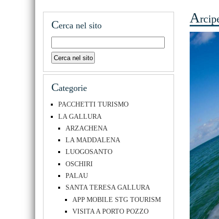
A
rcip
C
erca nel sito
C
ategorie
PACCHETTI TURISMO
LA GALLURA
ARZACHENA
LA MADDALENA
LUOGOSANTO
OSCHIRI
PALAU
SANTA TERESA GALLURA
APP MOBILE STG TOURISM
VISITA A PORTO POZZO