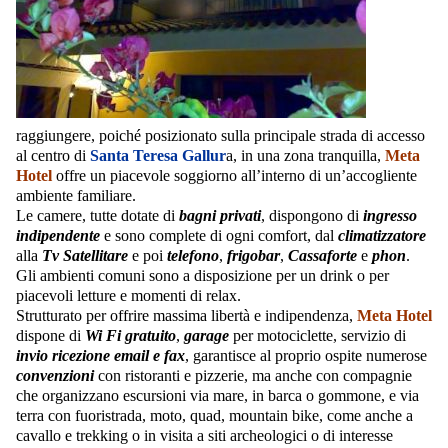
raggiungere, poiché posizionato sulla principale strada di accesso
al centro di
Santa Teresa Gallur
a, in una zona tranquilla,
Meta
Hotel
offre un piacevole soggiorno all’interno di un’accogliente
ambiente familiare.
Le camere, tutte dotate di
bagni privati
, dispongono di
ingresso
indipendente
e sono complete di ogni comfort, dal
climatizzatore
alla
Tv Satellitare
e poi
telefono
,
frigobar
,
Cassaforte
e
phon
.
Gli ambienti comuni sono a disposizione per un drink o per
piacevoli letture e momenti di relax.
Strutturato per offrire massima libertà e indipendenza,
Meta Hotel
dispone di
Wi Fi gratuito
,
garage
per motociclette, servizio di
invio ricezione email e fax
, garantisce al proprio ospite numerose
convenzioni
con ristoranti e pizzerie, ma anche con compagnie
che organizzano escursioni via mare, in barca o gommone, e via
terra con fuoristrada, moto, quad, mountain bike, come anche a
cavallo e trekking o in visita a siti archeologici o di interesse