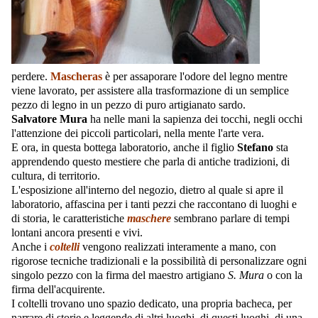
perdere.
Mascheras
è per assaporare l'odore del legno mentre
viene lavorato, per assistere alla trasformazione di un semplice
pezzo di legno in un pezzo di puro artigianato sardo.
Salvatore Mura
ha nelle mani la sapienza dei tocchi, negli occhi
l'attenzione dei piccoli particolari, nella mente l'arte vera.
E ora, in questa bottega laboratorio, anche il figlio
Stefano
sta
apprendendo questo mestiere che parla di antiche tradizioni, di
cultura, di territorio.
L'esposizione all'interno del negozio, dietro al quale si apre il
laboratorio, affascina per i tanti pezzi che raccontano di luoghi e
di storia, le caratteristiche
maschere
sembrano parlare di tempi
lontani ancora presenti e vivi.
Anche i
coltelli
vengono realizzati interamente a mano, con
rigorose tecniche tradizionali e la possibilità di personalizzare ogni
singolo pezzo con la firma del maestro artigiano
S. Mura
o con la
firma dell'acquirente.
I coltelli trovano uno spazio dedicato, una propria bacheca, per
narrare di storie e leggende di altri luoghi, di questi luoghi, di una