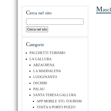
M
asc
C
erca nel sito
C
ategorie
PACCHETTI TURISMO
LA GALLURA
ARZACHENA
LA MADDALENA
LUOGOSANTO
OSCHIRI
PALAU
SANTA TERESA GALLURA
APP MOBILE STG TOURISM
VISITA A PORTO POZZO