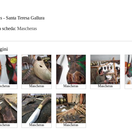
 - Santa Teresa Gallura
a scheda:
Mascheras
gini
cheras
Mascheras
Mascheras
Mascheras
cheras
Mascheras
Mascheras