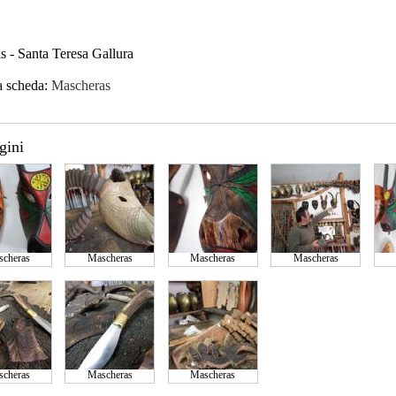
 - Santa Teresa Gallura
a scheda:
Mascheras
gini
cheras
Mascheras
Mascheras
Mascheras
cheras
Mascheras
Mascheras