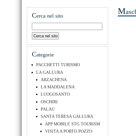
M
asc
C
erca nel sito
C
ategorie
PACCHETTI TURISMO
LA GALLURA
ARZACHENA
LA MADDALENA
LUOGOSANTO
OSCHIRI
PALAU
SANTA TERESA GALLURA
APP MOBILE STG TOURISM
VISITA A PORTO POZZO