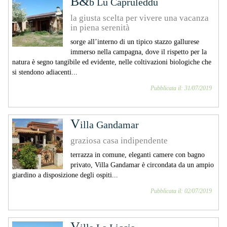
B&
b Lu Capruleddu
la giusta scelta per vivere una vacanza
in piena serenità
sorge all’interno di un tipico stazzo gallurese
immerso nella campagna, dove il rispetto per la
natura è segno tangibile ed evidente, nelle coltivazioni biologiche che
si stendono adiacenti...
Pubblicata il: 31/07/2019
V
illa Gandamar
graziosa casa indipendente
terrazza in comune, eleganti camere con bagno
privato, Villa Gandamar è circondata da un ampio
giardino a disposizione degli ospiti...
Pubblicata il: 02/07/2019
V