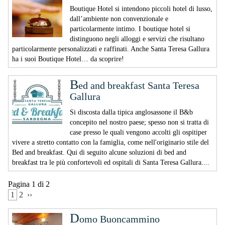
Boutique Hotel si intendono piccoli hotel di lusso,
dall’ambiente non convenzionale e
particolarmente intimo. I boutique hotel si
distinguono negli alloggi e servizi che risultano
particolarmente personalizzati e raffinati. Anche Santa Teresa Gallura
ha i suoi Boutique Hotel… da scoprire!
B
ed and breakfast Santa Teresa
Gallura
Si discosta dalla tipica anglosassone il B&b
concepito nel nostro paese; spesso non si tratta di
case presso le quali vengono accolti gli ospitiper
vivere a stretto contatto con la famiglia, come nell'originario stile del
Bed and breakfast. Qui di seguito alcune soluzioni di bed and
breakfast tra le più confortevoli ed ospitali di Santa Teresa Gallura....
Pagina 1 di 2
 1 
 2 
 ›› 
D
omo Buoncammino