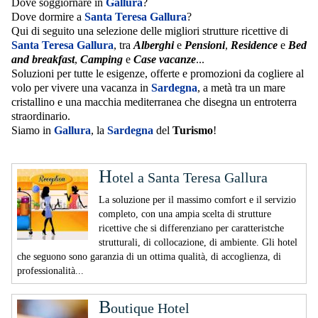
Dove soggiornare in
Gallura
?
Dove dormire a
Santa Teresa Gallura
?
Qui di seguito una selezione delle migliori strutture ricettive di
Santa Teresa Gallura
, tra
Alberghi
e
Pensioni
,
Residence
e
Bed
and breakfast
,
Camping
e
Case vacanze
...
Soluzioni per tutte le esigenze, offerte e promozioni da cogliere al
volo per vivere una vacanza in
Sardegna
, a metà tra un mare
cristallino e una macchia mediterranea che disegna un entroterra
straordinario.
Siamo in
Gallura
, la
Sardegna
del
Turismo
!
H
otel a Santa Teresa Gallura
La soluzione per il massimo comfort e il servizio
completo, con una ampia scelta di strutture
ricettive che si differenziano per caratteristche
strutturali, di collocazione, di ambiente. Gli hotel
che seguono sono garanzia di un ottima qualità, di accoglienza, di
professionalità...
B
outique Hotel