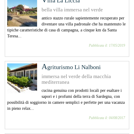
illa La Liccia
bella villa immersa nel verde
antico stazzo rurale sapientemente recuperato per
diventare una villa padronale che ha mantenuto le
tipiche caratteristiche di casa di campagna, a cinque km da Santa
Teresa...
Pubblicata il: 17/05/2019
A
griturismo Li Nalboni
immersa nel verde della macchia
mediterranea
cucina genuina con prodotti locali per esaltare i
sapori e i profumi della terra di Sardegna, con
possibilità di soggiorno in camere semplici e perfette per una vacanza
in pieno relax...
Pubblicata il: 04/08/2017