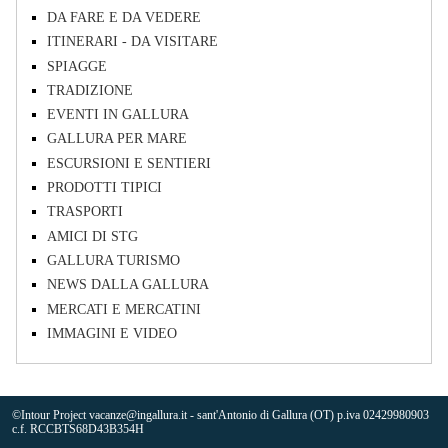
DA FARE E DA VEDERE
ITINERARI - DA VISITARE
SPIAGGE
TRADIZIONE
EVENTI IN GALLURA
GALLURA PER MARE
ESCURSIONI E SENTIERI
PRODOTTI TIPICI
TRASPORTI
AMICI DI STG
GALLURA TURISMO
NEWS DALLA GALLURA
MERCATI E MERCATINI
IMMAGINI E VIDEO
©Intour Project vacanze@ingallura.it - sant'Antonio di Gallura (OT) p.iva 02429980903
c.f. RCCBTS68D43B354H